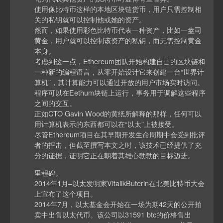
使用像比特币这样的本地区块链货币，用户只需控制相
关的私钥就可以控制他或她的资产。
然而，如果使用彩色比特币代表一种资产，比如一盎司
黄金，用户就可以控制该资产的私钥，而无需控制黄金
本身。
考虑到这一点，Ethereum团队开始构建自己的区块链和
一种新的编程语言，从零开始设计它来创建一台“世界计
算机”，其计算能力可以通过开放的用户市场实时访问。
程序可以在Eethum块链上运行，事务用于调解这些程序
之间的交互。
正如CTO Gavin Wood的黄纸所解释的那样，任何可以
用计算机表示的东西都可以在“以太”上被接受。
尽管Ethereum项目在其早期开发生命周期中会受到批评
者的抨击，但截至撰写本文之时，该技术已经提供了充
分的证据，证明它正在朝着其雄心勃勃的目标迈进。
里程碑。
2014年1月–以太发明家VitalikButerin在北美比特币大会
上宣布了这个项目。
2014年7月，以太基金会开始在一场为期42天的公开拍
卖中出售以太代币。该公司以31591 btc的价格售出