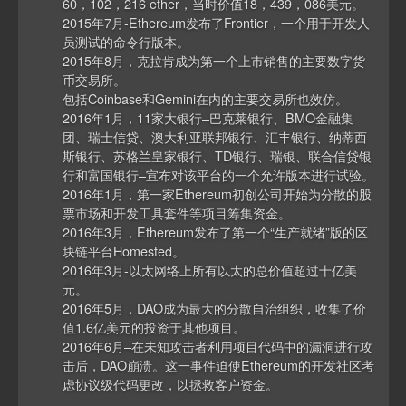
60，102，216 ether，当时价值18，439，086美元。
2015年7月-Ethereum发布了Frontier，一个用于开发人
员测试的命令行版本。
2015年8月，克拉肯成为第一个上市销售的主要数字货
币交易所。
包括Coinbase和Gemini在内的主要交易所也效仿。
2016年1月，11家大银行–巴克莱银行、BMO金融集
团、瑞士信贷、澳大利亚联邦银行、汇丰银行、纳蒂西
斯银行、苏格兰皇家银行、TD银行、瑞银、联合信贷银
行和富国银行–宣布对该平台的一个允许版本进行试验。
2016年1月，第一家Ethereum初创公司开始为分散的股
票市场和开发工具套件等项目筹集资金。
2016年3月，Ethereum发布了第一个“生产就绪”版的区
块链平台Homested。
2016年3月-以太网络上所有以太的总价值超过十亿美
元。
2016年5月，DAO成为最大的分散自治组织，收集了价
值1.6亿美元的投资于其他项目。
2016年6月–在未知攻击者利用项目代码中的漏洞进行攻
击后，DAO崩溃。这一事件迫使Ethereum的开发社区考
虑协议级代码更改，以拯救客户资金。