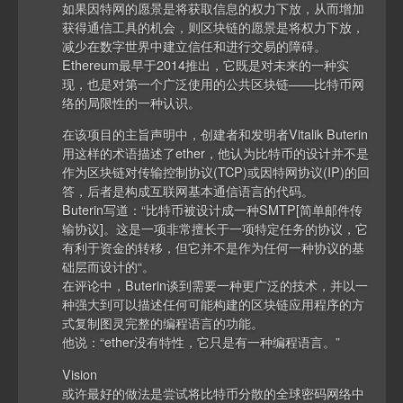
如果因特网的愿景是将获取信息的权力下放，从而增加
获得通信工具的机会，则区块链的愿景是将权力下放，
减少在数字世界中建立信任和进行交易的障碍。
Ethereum最早于2014推出，它既是对未来的一种实
现，也是对第一个广泛使用的公共区块链——比特币网
络的局限性的一种认识。
在该项目的主旨声明中，创建者和发明者Vitalik Buterin
用这样的术语描述了ether，他认为比特币的设计并不是
作为区块链对传输控制协议(TCP)或因特网协议(IP)的回
答，后者是构成互联网基本通信语言的代码。
Buterin写道：“比特币被设计成一种SMTP[简单邮件传
输协议]。这是一项非常擅长于一项特定任务的协议，它
有利于资金的转移，但它并不是作为任何一种协议的基
础层而设计的“。
在评论中，Buterin谈到需要一种更广泛的技术，并以一
种强大到可以描述任何可能构建的区块链应用程序的方
式复制图灵完整的编程语言的功能。
他说：“ether没有特性，它只是有一种编程语言。”
Vision
或许最好的做法是尝试将比特币分散的全球密码网络中