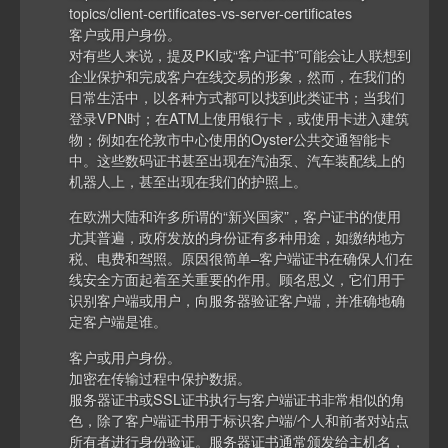
topics/client-certificates-vs-server-certificates
客户或用户身份。
对有些人来说，提及PKI或“客户证书”可能会让人联想到
企业保护和完成客户在线交易的形象，然而，在我们的
日常生活中，以各种方式都可以找到此类证书；当我们
登录VPN时；在ATM上使用银行卡，或使用卡进入建筑
物；例如在伦敦市中心使用的Oyster公共交通智能卡
中。这些数码证书甚至出现在汽油泵、汽车装配线上的
机器人上，甚至出现在我们的护照上。
在欧洲大陆和许多所谓的“新兴国家”，客户证书的使用
尤其普遍，政府发放的身份证有多种用途，如缴纳地方
税、电费和驾照。原因很简单–客户端证书在确保人们在
线安全方面起着至关重要的作用。顾名思义，它们用于
识别客户端或用户，向服务器验证客户端，并准确地确
定客户端是谁。
客户或用户身份。
加密在传输过程中保护数据。
服务器证书或SSL证书执行与客户端证书非常相似的角
色，除了客户端证书用于标识客户端/个人和前者对站点
所有者进行身份验证。服务器证书通常颁发给主机名，