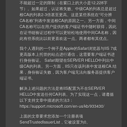
不能超过一定的限制（在窗口上的大小是12,228字
节）。如果超过，认证将失败。中级CA的列表总是超过
根CA的列表2-3倍甚至更高。这是某些系统在“可分辨
CA名称”列表中发送根CA的原因之一。另一方面，中间
CA名称可以在用户提供的客户端证书中随时获得，因此
在证书链验证过程中可以更轻松地使用中间CA名称，因
此有些系统比以前更喜欢这一点。两者都有其优点。
我个人遇到的一个例子是Apple的Safari浏览器与IIS 7或
更高版本上托管的站点进行通信，这需要客户端证书进
行身份验证。 Safari期望在SERVER HELLO中列出中
级CA的列表。另一方面，IIS只在该列表中发送根CA.结
果，身份验证失败，因为客户端无法向服务器提供客户
端证书。
解决上述问题的方法是将IIS配置为不在SERVER
HELLO中发送任何CA列表。为了实现这一点，请遵循
以下支持文章中描述的方法3：
https://support.microsoft.com/en-us/kb/933430/
上面的文章要求您添加一个注册表项
SendTrustedIssuerList，它被设置为0。