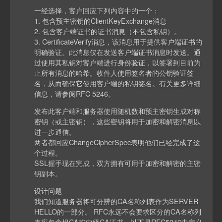
一经选择，客户回应下列内容中的一个：
1. 包含预主密钥的ClientKeyExchange消息
2. 包含客户端证书的证书消息（不包含私钥）。
3. CertificateVerify消息，该消息用于提供客户端证书的
明确验证。此消息仅在发送客户端证书消息时发送。通
过使用其私钥对客户端进行身份验证，以签署到目前为
止所有消息的哈希。收件人使用签名者的公钥验证签
名，从而确保它使用客户端的私钥签名。有关更多详细
信息，请参阅RFC 5246。
发布此客户端和服务器使用随机数和预主密钥生成对称
密钥（或主密钥），这些密钥将用于加密和解密消息以
进一步通信。
两者都回应ChangeCipherSpec表明他们已经完成了这
个过程。
SSL握手现在完成，双方拥有可用于加密和解密的主密
钥副本。
设计问题
我们知道服务器将可分辨的CA名称列表作为SERVER
HELLO的一部分。 RFC永远不会要求区分的CA名称列
表应包含根CA或中级CA证书。以下是RFC5246中定义