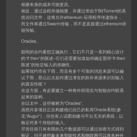
相册本身的成本可能更高。
相反，通过远程存储相册，并通过类似于BitTorrent的系
统访问文件，这将允许ethereum 应用程序传递指令，
而文件将通过Swarm传输，而不是直接通过ethereum块
链传输。
Oracles。
聪明的合约要想正确执行，它们不只是一系列精心设计
的“if then”的陈述–它们还需要知道如何确定那些“if-then
陈述”的给定输入的准确性。
如果纽约市在下雨，而且有多个可靠的消息来源可以确
认下雨，那么以太如何通过潜在的欺诈来源来识别输入
的真实性呢？
在这方面，有必要建立一种将外部现实与智能合约联系
起来的架构。
在以太中，这些被称为“Oracles”。
虽然许多项目正在构建他们自己的私有Oracle系统(参
见“Augur”)，但也有人试图创建与平台无关的系统，以
验证对多个块链的输入。
尽管目前只有有限的几个数据源可以通过加密方式得到
验证，但不难想象未来智能技术和物联网可以将各种外