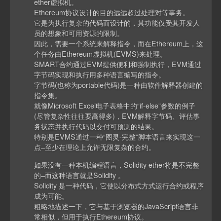
ether虚拟机。
Ethereum协议设计的目的远远超过处理对等事务。
它是为执行复杂的代码而设计的，其功能仅受其开发人
员的想象和可用资源的限制。
因此，需要一个系统来解释指令，而在Ethereum上，这
个任务由Ethereum虚拟机(EVMS)来处理。
SMART合约通过EVM提供便利和强制执行，EVM通过
字节码实现和执行用多种语言编写的指令。
字节码(也称为portable代码)是一种由软件解释器创建的
指令集。
就像Microsoft Excel电子表格中的“if-else”参数的例子
(尽管复杂性往往要高得多)，EVM解释字节码、评估事
务状态并执行代码以交付可预测的结果。
特别是EVMS通过一种“图灵-完整”脚本语言来实现这一
点–至少在理论上允许无限复杂的合约。
如果没有一种本机编程语言，Solidity ether将是不完整
的–而这种语言就是Solidity 。
Solidity 是一种代码，它使以分布式方式运行合约或程序
成为可能。
粗略地描述一下，它与基于浏览器的JavaScript语言非
常相似，但用于执行Ethereum协议。