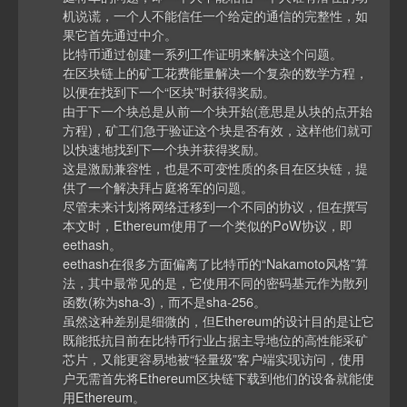
机说谎，一个人不能信任一个给定的通信的完整性，如
果它首先通过中介。
比特币通过创建一系列工作证明来解决这个问题。
在区块链上的矿工花费能量解决一个复杂的数学方程，
以便在找到下一个“区块”时获得奖励。
由于下一个块总是从前一个块开始(意思是从块的点开始
方程)，矿工们急于验证这个块是否有效，这样他们就可
以快速地找到下一个块并获得奖励。
这是激励兼容性，也是不可变性质的条目在区块链，提
供了一个解决拜占庭将军的问题。
尽管未来计划将网络迁移到一个不同的协议，但在撰写
本文时，Ethereum使用了一个类似的PoW协议，即
eethash。
eethash在很多方面偏离了比特币的“Nakamoto风格”算
法，其中最常见的是，它使用不同的密码基元作为散列
函数(称为sha-3)，而不是sha-256。
虽然这种差别是细微的，但Ethereum的设计目的是让它
既能抵抗目前在比特币行业占据主导地位的高性能采矿
芯片，又能更容易地被“轻量级”客户端实现访问，使用
户无需首先将Ethereum区块链下载到他们的设备就能使
用Ethereum。